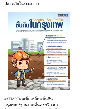
ปลอดภัยในระยะยาว
#KEMREX
#เข
็มเหล็ก 
#ช
ั้นดิน
กรุงเทพ 
#ฐานรากม
ั่นคง 
#ว
ิศวกร