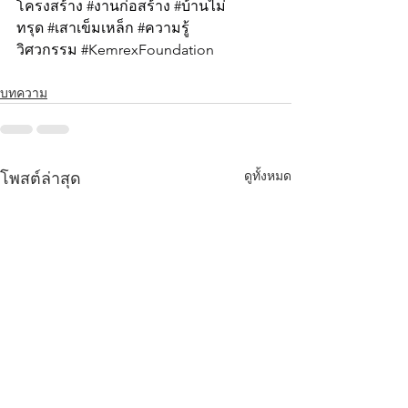
โครงสร้าง 
#งานก
่อสร้าง 
#บ
้านไม่
ทรุด 
#เสาเข
็มเหล็ก 
#ความร
วิศวกรรม 
#KemrexFoundation
บทความ
ดูทั้งหมด
โพสต์ล่าสุด