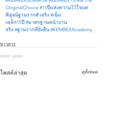
#KEMREXScrewPile
#KEMREX15YearThe
OriginalChoice
#15ป
ีแห่งความไว้ใจบท
พิสูจน์ฐานรากตัวจริง
#เข
็ม
เหล็ก15ปี
#มาตรฐานหน
้างาน
จริง
#ฐานรากท
ี่ยั่งยืน
#KEMREXAcademy
ข่าวสาร
ดูทั้งหมด
โพสต์ล่าสุด