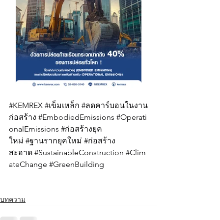
#KEMREX
#เข
็มเหล็ก 
#ลดคาร
์บอนในงาน
ก่อสร้าง 
#EmbodiedEmissions
#Operati
onalEmissions
#ก
่อสร้างยุค
ใหม่ 
#ฐานรากย
ุคใหม่ 
#ก
่อสร้าง
สะอาด 
#SustainableConstruction
#Clim
ateChange
#GreenBuilding
บทความ