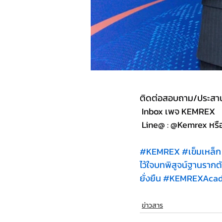
ติดต่อสอบถาม/ประสา
 Inbox เพจ KEMREX
 Line@ : @Kemrex หรื
#KEMREX
#เข
็มเหล็ก
ไว้ใจบทพิสูจน์ฐานรากต
ยั่งยืน
#KEMREXAca
ข่าวสาร