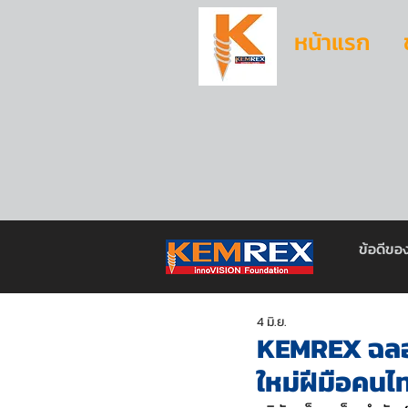
หน้าแรก
ข้อดีขอ
4 มิ.ย.
KEMREX ฉลอง
ใหม่ฝีมือคนไท