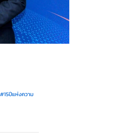
#15ป
ีแห่งความ