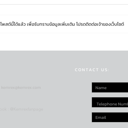
ต์นี้ได้แล้ว เพื่อรับทราบข้อมูลเพิ่มเติม โปรดติดต่อเจ้าของเว็บไซต์
อีกก้าวของ #KEMREX สู่โซลูชั่น
KEMR
พลังงานสะอาดในงานบูธ Asia
อนุรั
Sustainable Energy Week
ปลูก
2026
CONTACT US:
:
kemrex@kemrex.com
ook : @Kemrexfanpage