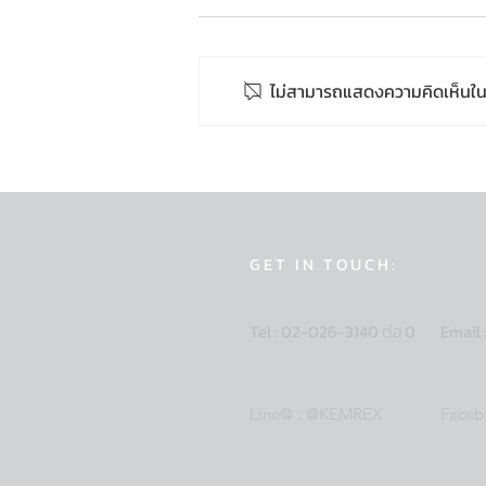
ไม่สามารถแสดงความคิดเห็นในโพส
KEMREX ร่วมจัดแสดง
นวัตกรรมฐานรากเข็มเหล็กใน
งานวิศวกรรมแห่งชาติ 2569
GET IN TOUCH:
Tel : 02-026-3140
ต่อ
0
Email 
Line@ : @KEMREX
Faceb