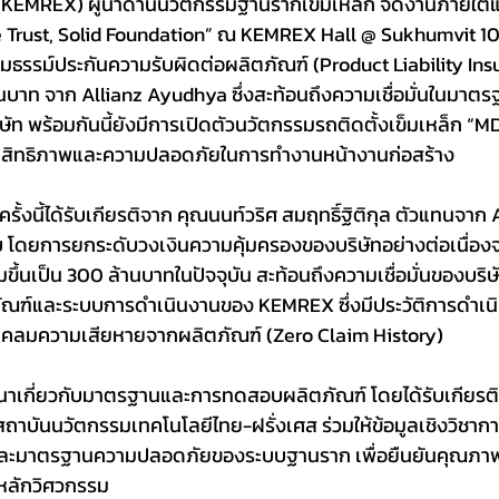
ัด (KEMREX) ผู้นำด้านนวัตกรรมฐานรากเข็มเหล็ก จัดงานภายใต
e Trust, Solid Foundation” ณ KEMREX Hall @ Sukhumvit 101
มธรรม์ประกันความรับผิดต่อผลิตภัณฑ์ (Product Liability Ins
นบาท จาก Allianz Ayudhya ซึ่งสะท้อนถึงความเชื่อมั่นในมาต
ษัท พร้อมกันนี้ยังมีการเปิดตัวนวัตกรรมรถติดตั้งเข็มเหล็ก “M
ประสิทธิภาพและความปลอดภัยในการทำงานหน้างานก่อสร้าง
้งนี้ได้รับเกียรติจาก คุณนนท์วริศ สมฤทธิ์ฐิติกุล ตัวแทนจาก A
บ โดยการยกระดับวงเงินความคุ้มครองของบริษัทอย่างต่อเนื่อง
่มขึ้นเป็น 300 ล้านบาทในปัจจุบัน สะท้อนถึงความเชื่อมั่นของบริ
ณฑ์และระบบการดำเนินงานของ KEMREX ซึ่งมีประวัติการดำเนิ
ารเคลมความเสียหายจากผลิตภัณฑ์ (Zero Claim History)
าเกี่ยวกับมาตรฐานและการทดสอบผลิตภัณฑ์ โดยได้รับเกียรติ
สถาบันนวัตกรรมเทคโนโลยีไทย-ฝรั่งเศส ร่วมให้ข้อมูลเชิงวิชากา
ะมาตรฐานความปลอดภัยของระบบฐานราก เพื่อยืนยันคุณภาพข
ลักวิศวกรรม