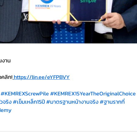
นงาน
อคลิก!
https://lin.ee/eYFPBVY
#KEMREXScrewPile
#KEMREX15YearTheOriginalChoice
ัวจริง
#เข
็มเหล็ก15ปี
#มาตรฐานหน
้างานจริง
#ฐานรากท
demy