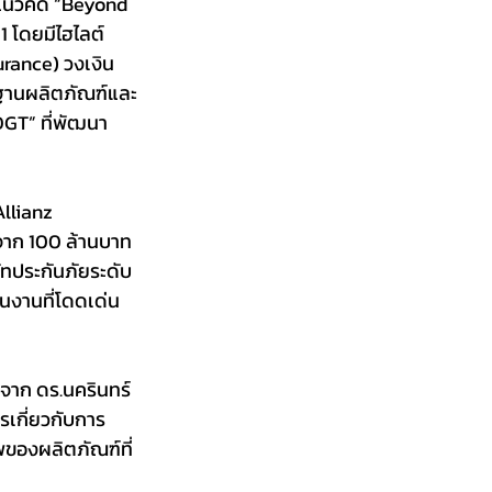
้แนวคิด “Beyond 
 โดยมีไฮไลต์
urance) วงเงิน
รฐานผลิตภัณฑ์และ
DGT” ที่พัฒนา
llianz 
จาก 100 ล้านบาท 
ษัทประกันภัยระดับ
นงานที่โดดเด่น
จาก ดร.นครินทร์ 
รเกี่ยวกับการ
องผลิตภัณฑ์ที่