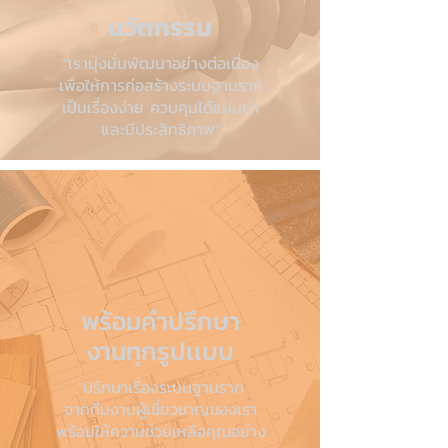
นวัตกรรม
"เรามุ่งมั่นพัฒนาอย่างต่อเนื่อง
เพื่อให้การก่อสร้างระบบฐานราก
เป็นเรื่องง่าย ควบคุมได้แม่นยำ
และมีประสิทธิภาพ"
พร้อมคำปรึกษา
งานทุกรูปเเบบ
"ปรึกษาเรื่องระบบฐานราก
จากทีมงานผู้เชี่ยวชาญของเรา
พร้อมให้ความช่วยเหลือคุณอย่าง