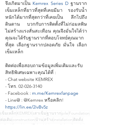
จึงเกิดมาเป็น 
Kemrex Series D
 ฐานราก
เข็มเหล็กที่ยาวที่สุดที่เคยมีมา รองรับน้ำ
หนักได้มากที่สุดกว่าที่เคยเป็น ลึกไปถึง
ดินดาน บวกกับการติดตั้งที่ไม่ก่อมลพิษ 
ไม่สร้างแรงสั่นสะเทือน คุณจึงมั่นใจได้ว่า
คุณจะได้รับฐานรากที่ตอบโจทย์คุณมาก
ที่สุด เลือกฐานรากปลอดภัย มั่นใจ เลือก
เข็มเหล็ก
ติดต่อเพื่อสอบถามข้อมูลเพิ่มเติมและรับ
สิทธิพิเศษเฉพาะคุณได้ที่ :
- Chat website KEMREX
- โทร. 02-026-3140
- Facebook : 
m.me/Kemrexfanpage
- Line@ : @Kemrex หรือคลิก! 
https://lin.ee/2ivBv5z
เข็มเหล็ก
KEMREX
เสาเข็ม
ฐานราก
pile
Foundation
ต่อเติม
construction
บ้าน
สร้าง
installation
ติดตั้ง
safety
มั่นคง
deep
ลึก
stable
ปลอดภัย
ยาว
lenght