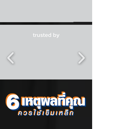
ใหม่ไม่เกิน 2 ชั้น ที่ปกติจะใช้ความ
เมตร หยั่งลึกถึงชั้นดินดานครับ
เข็มเหล็กมีบริการติดตั้งทั่ว
ลึกที่ 12 – 16 เมตร อีกด้วย
ประเทศไทยครับ (บางพื้นที่อาจมีค่า
นอกจากนี้เรายังมีการคำนวนการ
ขนส่งตามระยะทาง)
รับน้ำหนักตามหลักวิศวกรรมโดย
วิศวกรผู้ชำนาญงานทางด้าน
trusted by
ฐานราก จึงมั่นใจได้เลยว่า
โครงสร้างที่วางอยู่บนเสาเข็มเหล็ก
จะตั้งอยู่อย่างมั่นคงและแข็งแรง
แน่นอนครับ