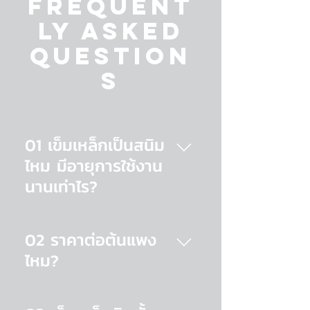
Frequent
ly asked
question
s
01 เข็มเหล็กเป็นสนิม
ไหม มีอายุการใช้งาน
นานเท่าไร?
เข็มเหล็กทุกต้นผ่านกระบวนการ
Hot Dip Galvanized ให้มีความ
02 ราคาต่อต้นแพง
หนามากถึง 100 ไมคร่อน ซึ่งจาก
ไหม?
การทดลองในห้องแล็ปทาง
วิทยาศาสตร์ อัตราการกัดกร่อน
เข็มเหล็กมีราคาตั้งแต่ 1,000 -
เฉลี่ยประมาณปีละ 1 ไมคร่อน
65,000 บาท ซึ่งเป็นราคาสุทธิที่