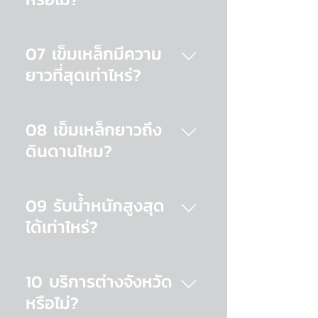
ประสบการณ์เข้าไปบริการติดตั้งให้
ลูกค้าถึงที่ครับ หากต้องการติดตั้ง
หลังจากติดตั้งเสาเข็มหล็ก
เอง จะมีเพียงรุ่น DIY เท่านั้นที่คุณ
เรียบร้อยแล้ว หากคุณลูกค้ามีข้อ
07 เข็มเหล็กมีความ
ลูกค้าสามารถซื้อไปติดตั้งเองได้ใน
สงสัย ต้องการสอบถาม หรือเกิด
ตอนนี้
ยาวที่สุดเท่าไหร่?
ปัญหาการใช้งาน สามารถติดตั้ง
กลับมาที่บริษัทฯ ได้ทันที เรามี
เข็มเหล็กมีความยาวตั้งแต่ 600
ความยินดีช่วยเหลือลูกค้าทุกราย
เซ็นติเมตร ไปจนถึง 34 เมตร การ
08 เข็มเหล็กยาวถึง
เสมอ นอกจากนี้วิศกรรมฐานราก
เลือกใช้จะแตกต่างกันไปตามการ
ดินดานไหม?
เข็มเหล็ก ยังมี Product
รองรับโครงสร้างของลูกค้า
Liability Insurance โดยบริษัท
สามารถรองรับได้ตั้งแต่เทอเรซ
ชั้นดินดานหรือชั้นดินแข็งในแต่ละ
ประกันภัยชั้นนำที่ให้ความคุ้มครอง
หน้าบ้านไปจนถึงอาคาร 4 ชั้น ครับ
พื้นที่นั้นมีความลึกไม่เท่ากัน ถ้าเป็น
ค่าเสียหายสูงสุดถึง 40 ล้านบาท
09 รับน้ำหนักสูงสุด
กรุงเทพฯ โดยปกติจะอยู่ลึก
(เงื่อนไขเป็นไปตามกรมธรรม์
ได้เท่าไหร่?
ประมาณ 15 - 20 เมตร ซึ่ง
ประกันภัย)
KEMREX มีความยาวมากสุดที่ 34
เข็มเหล็กสามารถรับน้ำหนักสูงสุด
เมตร จึงยาวถึงชั้นดินดานใน
ได้มากถึง 100 ตัน/ต้น ซึ่งเข็ม
10 บริการต่างจังหวัด
กรุงเทพฯ อย่างแน่นอน และยัง
เหล็กรุ่นดังกล่าว คือ KEMREX
หรือไม่?
ครอบคลุมความลึกในการสร้างบ้าน
Series D ที่มีความยาวสูงสุดที่ 34