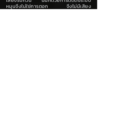
เสียงรบกวน นั่นก็ด้วยการติดตั้งระบบ
หมุนจึงไม่ใช่การตอก จึงไม่มีเสียง
กระแทกอย่างรุนแรงของการตอกเสาเข็ม
ที่ดังรบกวนระหว่างการก่อสร้าง อีกทั้งยัง
ใช้คนงานน้อยทำให้ไม่เกิดความวุ่นวายใน
พื้นที่การทำงาน
6