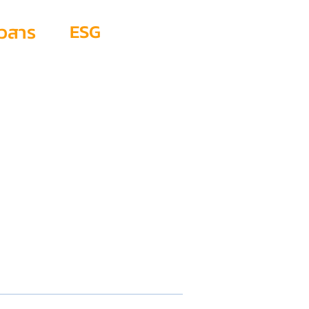
ESG
าวสาร
T