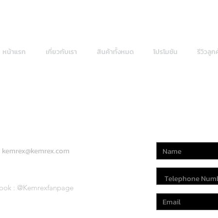
หน้าแรก
เกี่ยวกับเรา
สินค้าทั้งหมด
โปรโมชัน
รีวิวลูก
CONTACT US:
:
kemrex@kemrex.com
ook : @Kemrexfanpage