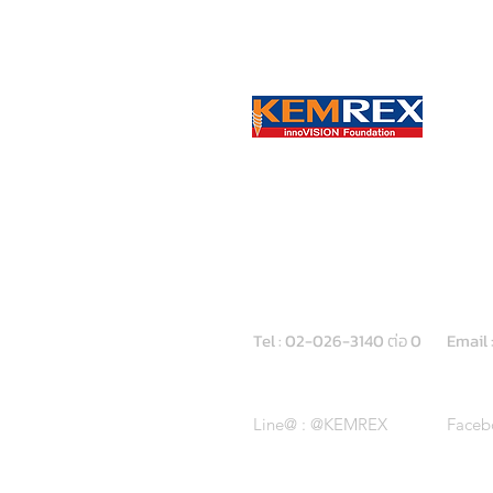
GET IN TOUCH:
Tel : 02-026-3140
ต่อ
0
Email 
Line@ : @KEMREX
Faceb