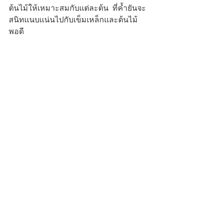
ต้นไม้ให้เหมาะสมกับเเต่ละต้น  ที่ค้ำยันจะ
สนิทเเนบเเน่นไปกับเข็มเหล็กเเละต้นไม้
พอดี 