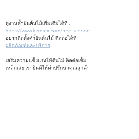
ดูงานค้ำยันต้นไม้เพิ่มเติมได้ที่ :
https://www.kemrex.com/tree-support
อยากติดตั้งคำ้ยันต้นไม้ ติดต่อได้ที่ 
ผลิตภัณฑ์และบริการ
เสริมความแข็งแรงให้ต้นไม้ ติดต่อเข็ม
เหล็กเลย เรายินดีให้คำปรึกษาคุณลูกค้า
ทุกท่าน
- Chat website KEMREX
- โทร. 02-026-3140
- Facebook : 
@Kemrexfanpage
- Line@ : 
@KEMREX
Article KEMREX
Article K-Material