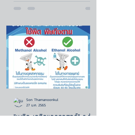
Son Thamanoonkul
27 ม.ค. 2565
"เมทิล-เอทิลแอลกอฮอล์" ระวัง
ใช้ผิด! พิษถึงตาย