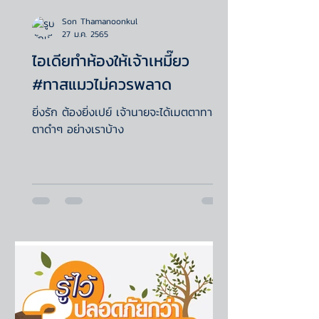
Son Thamanoonkul
27 ม.ค. 2565
ไอเดียทำห้องให้เจ้าเหมี๊ยว
#ทาสแมวไม่ควรพลาด
ยิ่งรัก ต้องยิ่งเปย์ เจ้านายจะได้เมตตาทาส
ตาดำๆ อย่างเราบ้าง